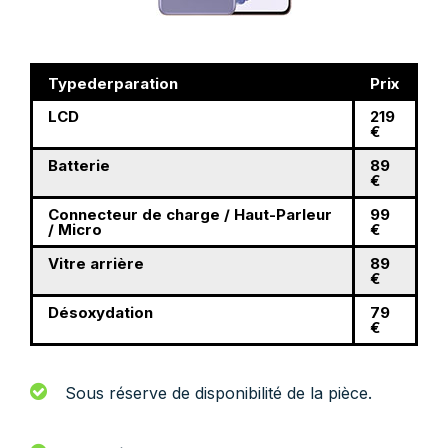
Typederparation
Prix
LCD
219
€
Batterie
89
€
Connecteur de charge / Haut-Parleur
99
/ Micro
€
Vitre arrière
89
€
Désoxydation
79
€
Sous réserve de disponibilité de la pièce.