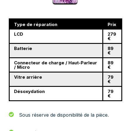
Type de réparation
Prix
LCD
279
€
Batterie
89
€
Connecteur de charge / Haut-Parleur
89
/ Micro
€
Vitre arrière
79
€
Désoxydation
79
€
Sous réserve de disponibilité de la pièce.