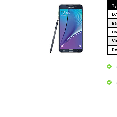
Ty
L
Ba
Co
Vi
Dé