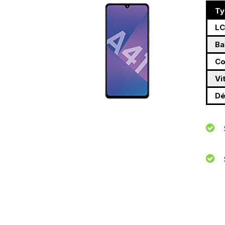
Ty
L
Ba
Co
Vi
Dé