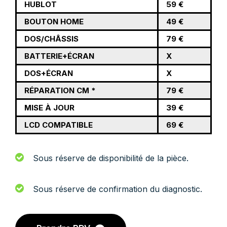
HUBLOT
59 €
BOUTON HOME
49 €
DOS/CHÂSSIS
79 €
BATTERIE+ÉCRAN
X
DOS+ÉCRAN
X
RÉPARATION CM *
79 €
MISE À JOUR
39 €
LCD COMPATIBLE
69 €
Sous réserve de disponibilité de la pièce.
Sous réserve de confirmation du diagnostic.